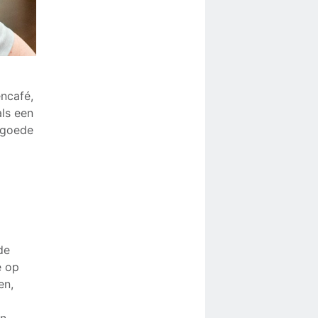
ncafé,
als een
 goede
de
e op
en,
en