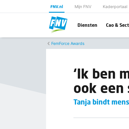
FNV.nl
Mijn FNV
Kaderportaal
Diensten
Cao & Sect
FemForce Awards
‘Ik ben 
ook een s
Tanja bindt mens