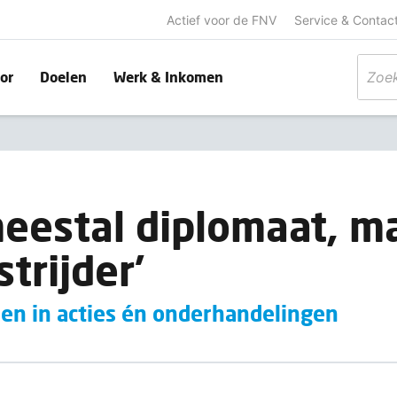
Actief voor de FNV
Service & Contac
or
Doelen
Werk & Inkomen
meestal diplomaat, m
trijder’
en in acties én onderhandelingen