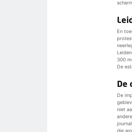
scher
Lei
En toe
protes
neerle
Leiden 
300 me
De est
De 
De imp
geblev
niet a
andere
journa
die wo