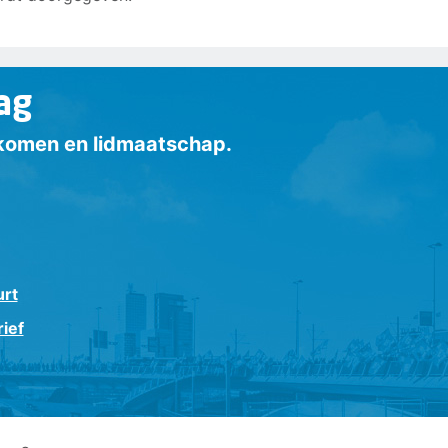
ag
inkomen en lidmaatschap.
urt
ief