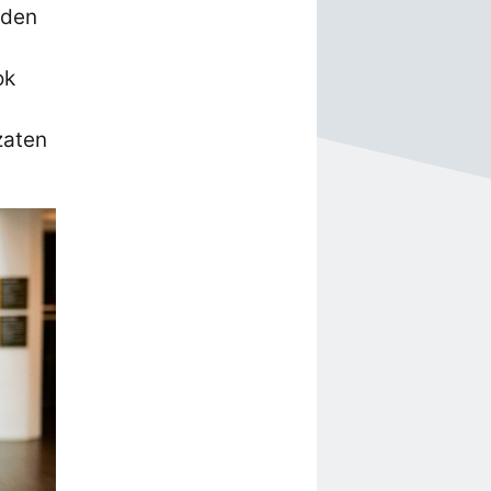
aden
ok
zaten