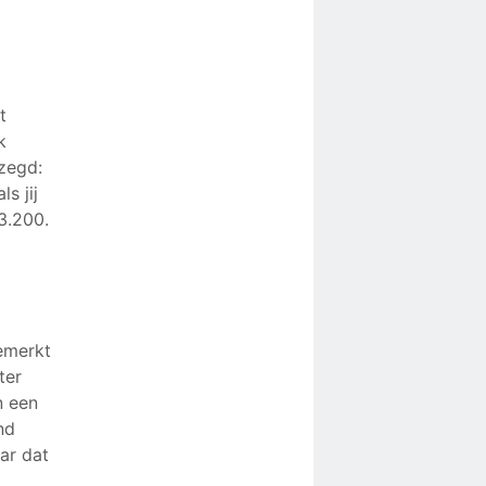
t
k
zegd:
s jij
3.200.
gemerkt
ter
n een
nd
ar dat