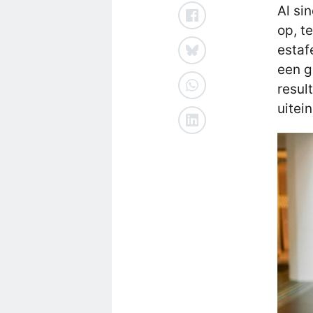
Al si
op, t
estaf
een g
resul
uitei