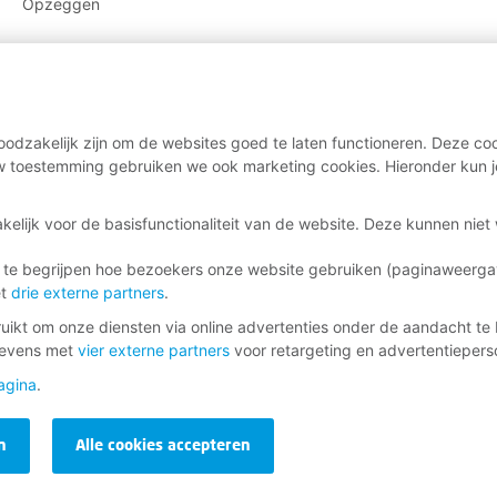
Opzeggen
odzakelijk zijn om de websites goed te laten functioneren. Deze coo
 toestemming gebruiken we ook marketing cookies. Hieronder kun j
kelijk voor de basisfunctionaliteit van de website. Deze kunnen nie
 te begrijpen hoe bezoekers onze website gebruiken (paginaweerg
et
drie externe partners
.
ikt om onze diensten via online advertenties onder de aandacht te 
gevens met
vier externe partners
voor retargeting en advertentieperso
agina
.
n
Alle cookies accepteren