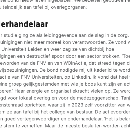
iteindelijk aan tafel bij overlegorganen.’
erhandelaar
r studie ging ze als leidinggevende aan de slag in de zorg.
uinigingen niet meer moreel kon verantwoorden. Ze vond 
 Universiteit Leiden en weer zag ze van dichtbij hoe
igingen een destructief spoor door een sector trokken. ‘To
 geworden van de FNV en van WOinActie, dat streed tegen 
ijsbezuinigingen. De bond nodigde mij uit kaderlid te word
actie van FNV Universiteiten, op LinkedIn. Ik vond dat heel f
eine groep gelijkgestemden met wie je boos kunt zijn en ac
oeren.’ Haar energie en organisatiekracht vielen op. Ze wer
gd voor lokaal overleg en voor de medezeggenschap. Tanj
enstenraad oprichten, waar zij in 2023 zelf voorzitter van 
m ze aan tafel bij het college van bestuur. De actievoerde
n goed vertegenwoordiger en onderhandelaar. ‘Het is belan
e stem te verheffen. Maar de meeste besluiten worden ach