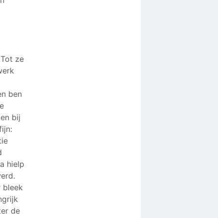
 Tot ze
werk
en ben
de
en bij
ijn:
tie
d
a hielp
werd.
r bleek
grijk
ter de