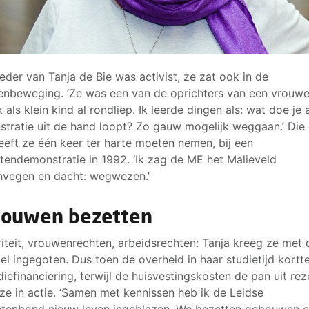
der van Tanja de Bie was activist, ze zat ook in de
nbeweging. ‘Ze was een van de oprichters van een vrouwe
 als klein kind al rondliep. Ik leerde dingen als: wat doe je 
tratie uit de hand loopt? Zo gauw mogelijk weggaan.’ Die
eeft ze één keer ter harte moeten nemen, bij een
tendemonstratie in 1992. ‘Ik zag de ME het Malieveld
vegen en dacht: wegwezen.’
ouwen bezetten
riteit, vrouwenrechten, arbeidsrechten: Tanja kreeg ze met 
el ingegoten. Dus toen de overheid in haar studietijd kortt
diefinanciering, terwijl de huisvestingskosten de pan uit rez
e in actie. ‘Samen met kennissen heb ik de Leidse
tenbond nieuw leven ingeblazen. We bezetten gebouwen 