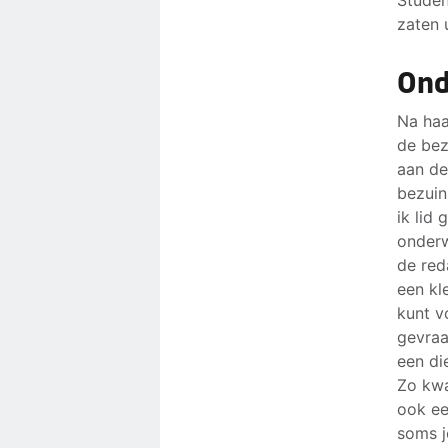
zaten u
Ond
Na haa
de bez
aan de
bezuin
ik lid
onderw
de red
een kl
kunt v
gevraa
een di
Zo kwa
ook ee
soms j