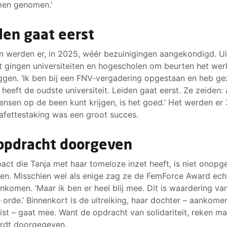
men genomen.’
den gaat eerst
n werden er, in 2025, wéér bezuinigingen aangekondigd. Ui
t gingen universiteiten en hogescholen om beurten het wer
ggen. ‘Ik ben bij een FNV-vergadering opgestaan en heb ge
heeft de oudste universiteit. Leiden gaat eerst. Ze zeiden: al
nsen op de been kunt krijgen, is het goed.’ Het werden er 
afettestaking was een groot succes.
opdracht doorgeven
act die Tanja met haar tomeloze inzet heeft, is niet onop
en. Misschien wel als enige zag ze de FemForce Award ech
ankomen. ‘Maar ik ben er heel blij mee. Dit is waardering va
 orde.’ Binnenkort is de uitreiking, haar dochter – aankome
list – gaat mee. Want de opdracht van solidariteit, reken ma
rdt doorgegeven.