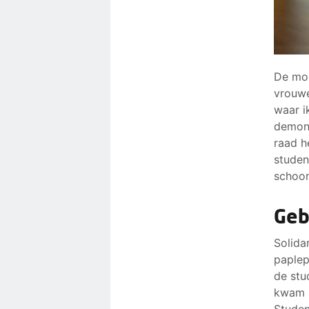
De moe
vrouwe
waar ik
demons
raad h
studen
schoon
Geb
Solida
paplep
de stu
kwam z
Studen