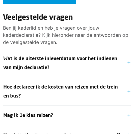
Veelgestelde vragen
Ben jij kaderlid en heb je vragen over jouw
kaderdeclaratie? Kijk hieronder naar de antwoorden op
de veelgestelde vragen.
Wat is de uiterste inleverdatum voor het indienen
van mijn declaratie?
Als kaderlid kun je nu
tot een half jaar na de
Hoe declareer ik de kosten van reizen met de trein
gebeurtenis
je declaratie indienen. Declaraties ouder
dan een half jaar worden niet meer in behandeling
en bus?
genomen.
Declareren met de anonieme en persoonlijke OV-
Mag ik 1e klas reizen?
chipkaart kun je doen door het opvragen van een reis-
en transactieoverzicht en deze bij te voegen aan het
Vergoed worden de kosten voor openbaar vervoer 2e
declaratieformulier. Een overzicht kun je opvragen