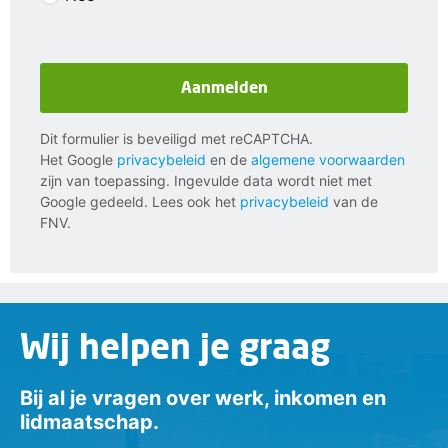
Aanmelden
Dit formulier is beveiligd met reCAPTCHA.
Het Google
privacybeleid
en de
algemene voorwaarden
zijn van toepassing. Ingevulde data wordt niet met
Google gedeeld. Lees ook het
privacybeleid
van de
FNV.
Wij helpen je graag
Bij al je vragen over werk, inkomen en
lidmaatschap.