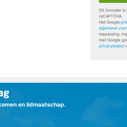
Dit formulier i
reCAPTCHA.
Het Google
pri
algemene voo
toepassing. In
met Google ged
privacybeleid
v
ag
inkomen en lidmaatschap.