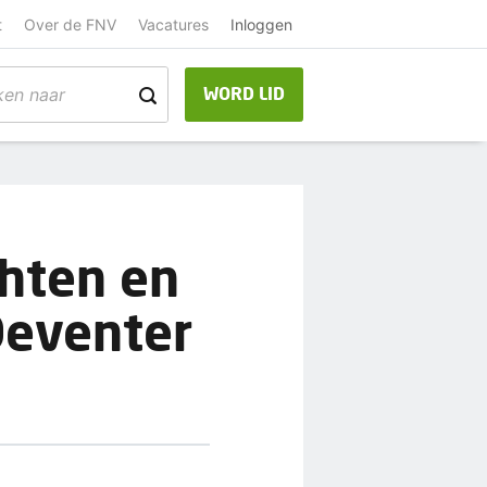
t
Over de FNV
Vacatures
Inloggen
WORD LID
chten en
 Deventer