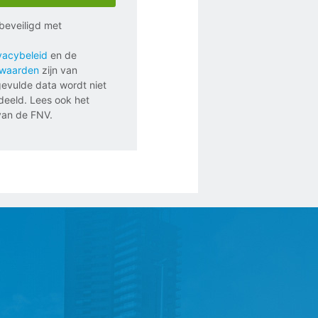
s beveiligd met
vacybeleid
en de
rwaarden
zijn van
gevulde data wordt niet
eeld. Lees ook het
an de FNV.