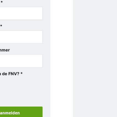
 *
 *
mmer
an de FNV? *
anmelden