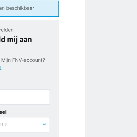
en beschikbaar
velden
ld mij aan
en Mijn FNV-account?
n
sel