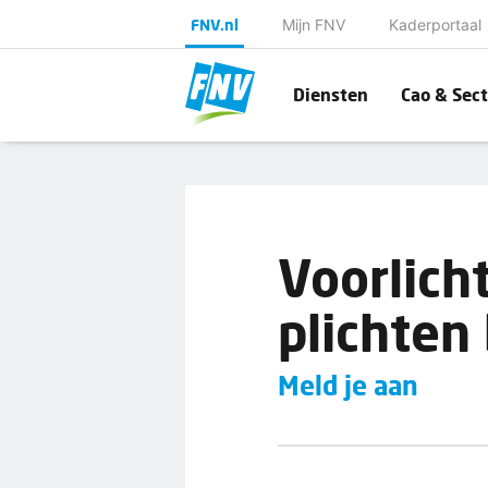
FNV.nl
Mijn FNV
Kaderportaal
Diensten
Cao & Sect
Voorlich
plichten
Meld je aan