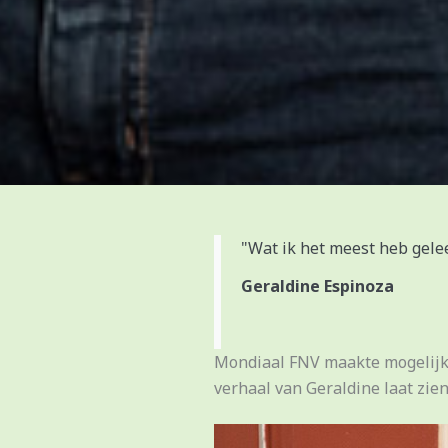
"Wat ik het meest heb gele
Geraldine Espinoza
Mondiaal FNV maakte mogelijk d
verhaal van Geraldine laat zien