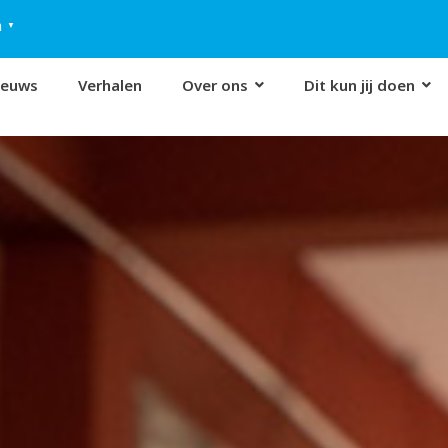
h
▼
ieuws
Verhalen
Over ons
Dit kun jij doen