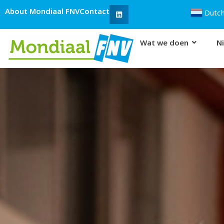
Ga
About Mondiaal FNV
Contact
Dutc
naar
de
Wat we doen
N
inhoud