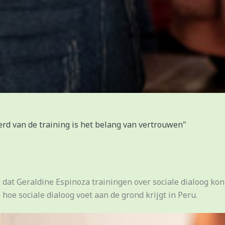
erd van de training is het belang van vertrouwen"
at Geraldine Espinoza trainingen over sociale dialoog kon
 hoe sociale dialoog voet aan de grond krijgt in Peru.