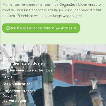
Momenteel verdienen mensen in de Oegandese bloemensector
rond de 350.000 Oegandese shilling (86 euro) per maand. “Wat
dat betreft hebben we nog een lange weg te gaan.”
Bekijk hier alle landen waarin we actief zijn
Ons werk
Onze thema's en doelen
Landen waarin we actief zijn
FAQ’s
IATI-publicaties
Projectendatabase
Dit zijn wij
Jaarverslagen