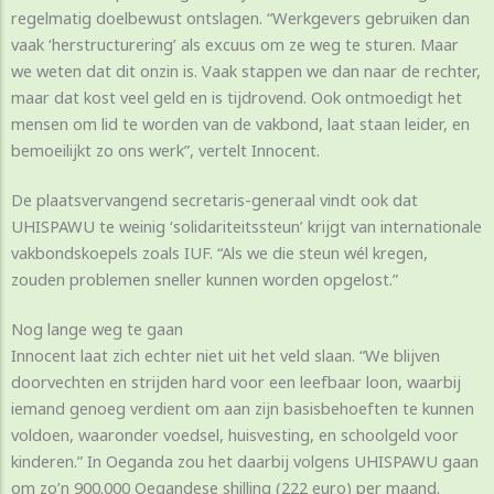
regelmatig doelbewust ontslagen. “Werkgevers gebruiken dan
vaak ‘herstructurering’ als excuus om ze weg te sturen. Maar
we weten dat dit onzin is. Vaak stappen we dan naar de rechter,
maar dat kost veel geld en is tijdrovend. Ook ontmoedigt het
mensen om lid te worden van de vakbond, laat staan leider, en
bemoeilijkt zo ons werk”, vertelt Innocent.
De plaatsvervangend secretaris-generaal vindt ook dat
UHISPAWU te weinig ‘solidariteitssteun’ krijgt van internationale
vakbondskoepels zoals IUF. “Als we die steun wél kregen,
zouden problemen sneller kunnen worden opgelost.”
Nog lange weg te gaan
Innocent laat zich echter niet uit het veld slaan. “We blijven
doorvechten en strijden hard voor een leefbaar loon, waarbij
iemand genoeg verdient om aan zijn basisbehoeften te kunnen
voldoen, waaronder voedsel, huisvesting, en schoolgeld voor
kinderen.” In Oeganda zou het daarbij volgens UHISPAWU gaan
om zo’n 900.000 Oegandese shilling (222 euro) per maand.