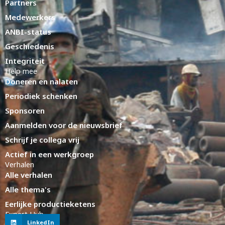
Partners
Medewerkers
ANBI-status
Geschiedenis
Integriteit
Help mee
Doneren en nalaten
Periodiek schenken
Sponsoren
Aanmelden voor de nieuwsbrief
Schrijf je collega vrij
Actief in een werkgroep
Verhalen
Alle verhalen
Alle thema's
Eerlijke productieketens
Expert Hub
LinkedIn