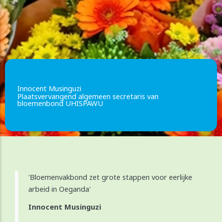
Innocent Musinguzi
Plaatsvervangend algemeen secretaris van
bloemenbond UHISPAWU
'Bloemenvakbond zet grote stappen voor eerlijke
arbeid in Oeganda'
Innocent Musinguzi