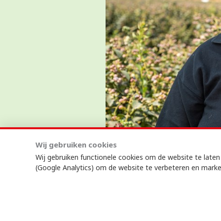
Tijdens de geweldadige stakin
Wij gebruiken cookies
gearresteerd en ontslagen. Dit 
Wij gebruiken functionele cookies om de website te late
(Google Analytics) om de website te verbeteren en marke
moment een kantelpunt te zijn 
Lees hier haar inspirerende ve