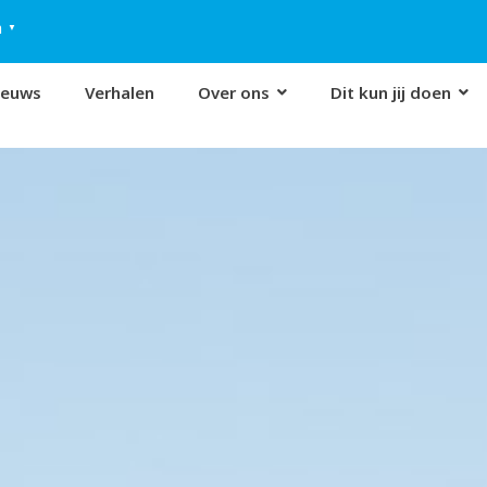
h
▼
ieuws
Verhalen
Over ons
Dit kun jij doen