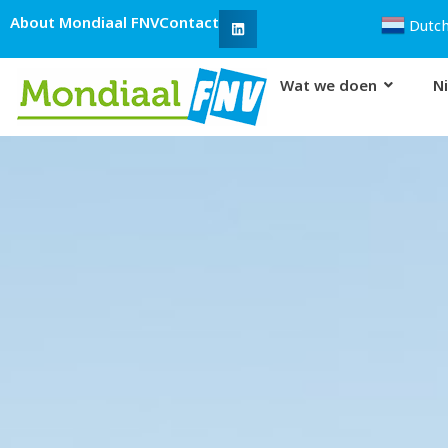
Ga
About Mondiaal FNV
Contact
Dutc
naar
de
Wat we doen
N
inhoud