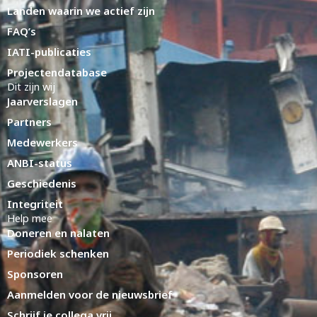
Landen waarin we actief zijn
FAQ’s
IATI-publicaties
Projectendatabase
Dit zijn wij
Jaarverslagen
Partners
Medewerkers
ANBI-status
Geschiedenis
Integriteit
Help mee
Doneren en nalaten
Periodiek schenken
Sponsoren
Aanmelden voor de nieuwsbrief
Schrijf je collega vrij