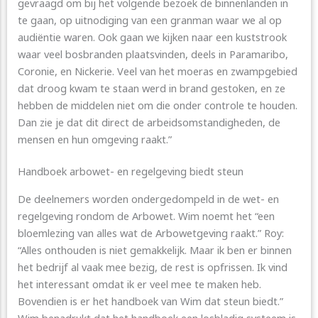
gevraagd om bij het volgende bezoek de binnenlanden in
te gaan, op uitnodiging van een granman waar we al op
audiëntie waren. Ook gaan we kijken naar een kuststrook
waar veel bosbranden plaatsvinden, deels in Paramaribo,
Coronie, en Nickerie. Veel van het moeras en zwampgebied
dat droog kwam te staan werd in brand gestoken, en ze
hebben de middelen niet om die onder controle te houden.
Dan zie je dat dit direct de arbeidsomstandigheden, de
mensen en hun omgeving raakt.”
Handboek arbowet- en regelgeving biedt steun
De deelnemers worden ondergedompeld in de wet- en
regelgeving rondom de Arbowet. Wim noemt het “een
bloemlezing van alles wat de Arbowetgeving raakt.” Roy:
“Alles onthouden is niet gemakkelijk. Maar ik ben er binnen
het bedrijf al vaak mee bezig, de rest is opfrissen. Ik vind
het interessant omdat ik er veel mee te maken heb.
Bovendien is er het handboek van Wim dat steun biedt.”
Wim benadrukt dat het handboek een losbladig systeem is