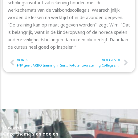
scholingsinstituut zal rekening houden met de
werkschema’s van de vakbondscollega’s. Waarschijnlijk
worden de lessen na werktijd of in de avonden gegeven.
“De training kan op maat gegeven worden”, zegt Wim. “Dat
is belangrijk, want in de kinderopvang of de horeca spelen
andere veiligheidsbelangen dan in een oliebedrijf. Daar kan
de cursus heel goed op inspelen.”
VORIG
VOLGENDE
Prev
Nex
FNV geeft ARBO training in Suriname
Fototentoonstelling Collega’s wereldwijd
Ons werk
Onze thema's en doelen