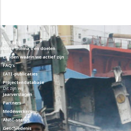
Ons werk
Onze thema's en doelen
Landen waarin we actief zijn
FAQ’s
IATI-publicaties
Projectendatabase
Dit zijn wij
Jaarverslagen
Partners
Medewerkers
ANBI-status
Geschiedenis