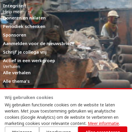
Integriteit
Help mee
Doneren en nalaten
Periodiek schenken
Sponsoren
Aanmelden voor de nieuwsbrief
Schrijf je collega vrij
Actief in een werkgroep
Verhalen
Alle verhalen
Alle thema's
Eerlijke productieketens
Expert Hub
Wij gebruiken cookies
LinkedIn
Wij gebruiken functionele cookies om de website te laten
werken. Met jouw toestemming gebruiken wij analytische
cookies (Google Analytics) om de website te verbeteren en
marketing cookies voor relevante content.
Meer informatie
.