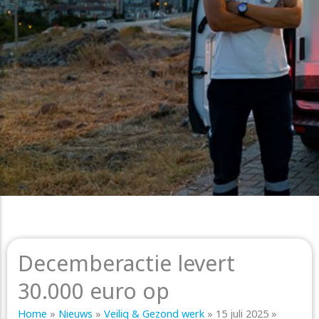
Decemberactie levert
30.000 euro op
Home
»
Nieuws
»
Veilig & Gezond werk
»
15 juli 2025
»