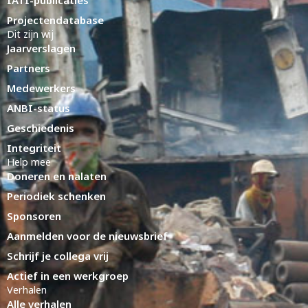
IATI-publicaties
Projectendatabase
Dit zijn wij
Jaarverslagen
Partners
Medewerkers
ANBI-status
Geschiedenis
Integriteit
Help mee
Doneren en nalaten
Periodiek schenken
Sponsoren
Aanmelden voor de nieuwsbrief
Schrijf je collega vrij
Actief in een werkgroep
Verhalen
Alle verhalen