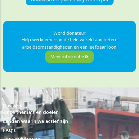
Word donateur
Help werknemers in de hele wereld aan betere
arbeidsomstandigheden en een leefbaar loon.
Meer informatie
Ons werk
Onze thema's en doelen
Landen waarin we actief zijn
FAQ’s