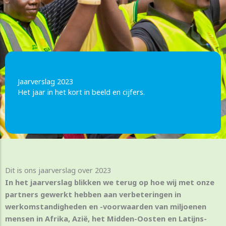
Jaarverslag 2023
Het jaar in het kort in beeld en cijfers.
Dit is ons jaarverslag over 2023
In het jaarverslag blikken we terug op hoe wij met onze
partners gewerkt hebben aan verbeteringen in
werkomstandigheden en -voorwaarden van miljoenen
mensen in Afrika, Azië, het Midden-Oosten en Latijns-