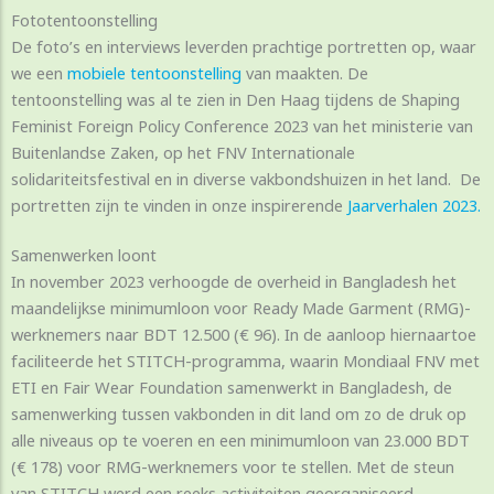
Fototentoonstelling
De foto’s en interviews leverden prachtige portretten op, waar
we een
mobiele tentoonstelling
van maakten. De
tentoonstelling was al te zien in Den Haag tijdens de Shaping
Feminist Foreign Policy Conference 2023 van het ministerie van
Buitenlandse Zaken, op het FNV Internationale
solidariteitsfestival en in diverse vakbondshuizen in het land. De
portretten zijn te vinden in onze inspirerende
Jaarverhalen 2023.
Samenwerken loont
In november 2023 verhoogde de overheid in Bangladesh het
maandelijkse minimumloon voor Ready Made Garment (RMG)-
werknemers naar BDT 12.500 (€ 96). In de aanloop hiernaartoe
faciliteerde het STITCH-programma, waarin Mondiaal FNV met
ETI en Fair Wear Foundation samenwerkt in Bangladesh, de
samenwerking tussen vakbonden in dit land om zo de druk op
alle niveaus op te voeren en een minimumloon van 23.000 BDT
(€ 178) voor RMG-werknemers voor te stellen. Met de steun
van STITCH werd een reeks activiteiten georganiseerd