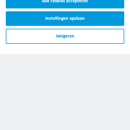
Alle cookies accepteren
Instellingen opslaan
50%
korting
Weigeren
Eerste 2 maanden:
€
-.--
p/m
Daarna:
€
-.--
p/m
Wij helpen je graag
Bij al je vragen over werk, inkomen en
lidmaatschap.
Neem contact op met de FNV
Vragen over het lidmaatschap
Vragen over werk en inkomen
Dienstverlening bij jou in de buurt
Meld je aan voor onze nieuwsbrief