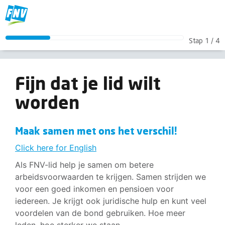
Fijn dat je lid wilt worden
Stap
1
/
4
Maak samen met ons het verschil!
<p><a href="/lidmaatschap/lid-worden-Engels?broncode=vakbondsgroep-amac">Click here for English</a></p> <p>Als FNV-lid help je samen om betere arbeidsvoorwaarden te krijgen. Same
Fijn dat je lid wilt
worden
Maak samen met ons het verschil!
Click here for English
Als FNV-lid help je samen om betere
arbeidsvoorwaarden te krijgen. Samen strijden we
voor een goed inkomen en pensioen voor
iedereen. Je krijgt ook juridische hulp en kunt veel
voordelen van de bond gebruiken. Hoe meer