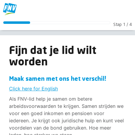
Fijn dat je lid wilt worden
Stap
1
/
4
Maak samen met ons het verschil!
<p><a href="/lidmaatschap/lid-worden-Engels?broncode=gemeentecao">Click here for English</a></p> <p>Als FNV-lid help je samen om betere arbeidsvoorwaarden te krijgen. Samen strij
Fijn dat je lid wilt
worden
Maak samen met ons het verschil!
Click here for English
Als FNV-lid help je samen om betere
arbeidsvoorwaarden te krijgen. Samen strijden we
voor een goed inkomen en pensioen voor
iedereen. Je krijgt ook juridische hulp en kunt veel
voordelen van de bond gebruiken. Hoe meer