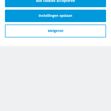
Alle cookies accepteren
Instellingen opslaan
50%
korting
Weigeren
Eerste 2 maanden:
€
-.--
p/m
Daarna:
€
-.--
p/m
Wij helpen je graag
Bij al je vragen over werk, inkomen en
lidmaatschap.
Neem contact op met de FNV
Vragen over het lidmaatschap
Vragen over werk en inkomen
Dienstverlening bij jou in de buurt
Meld je aan voor onze nieuwsbrief