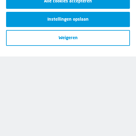
Alle cookies accepteren
Instellingen opslaan
50%
korting
Weigeren
Eerste 2 maanden:
€
-.--
p/m
Daarna:
€
-.--
p/m
Wij helpen je graag
Bij al je vragen over werk, inkomen en
lidmaatschap.
Neem contact op met de FNV
Vragen over het lidmaatschap
Vragen over werk en inkomen
Dienstverlening bij jou in de buurt
Meld je aan voor onze nieuwsbrief