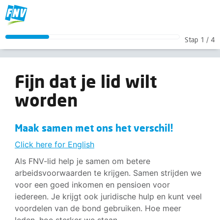
Fijn dat je lid wilt worden
Stap
1
/
4
Maak samen met ons het verschil!
<p><a href="/lidmaatschap/lid-worden-Engels?broncode=Zorgvervoer">Click here for English</a></p> <p>Als FNV-lid help je samen om betere arbeidsvoorwaarden te krijgen. Samen strij
Fijn dat je lid wilt
worden
Maak samen met ons het verschil!
Click here for English
Als FNV-lid help je samen om betere
arbeidsvoorwaarden te krijgen. Samen strijden we
voor een goed inkomen en pensioen voor
iedereen. Je krijgt ook juridische hulp en kunt veel
voordelen van de bond gebruiken. Hoe meer