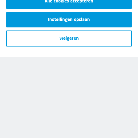
Alle cookies accepteren
Instellingen opslaan
50%
korting
Weigeren
Eerste 2 maanden:
€
-.--
p/m
Daarna:
€
-.--
p/m
Wij helpen je graag
Bij al je vragen over werk, inkomen en
lidmaatschap.
Neem contact op met de FNV
Vragen over het lidmaatschap
Vragen over werk en inkomen
Dienstverlening bij jou in de buurt
Meld je aan voor onze nieuwsbrief