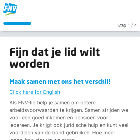
Fijn dat je lid wilt worden
Stap
1
/
4
Maak samen met ons het verschil!
<p><a href="/lidmaatschap/lid-worden-Engels?broncode=LWLdirectlid2021">Click here for English</a></p> <p>Als FNV-lid help je samen om betere arbeidsvoorwaarden te krijgen. Samen 
Fijn dat je lid wilt
worden
Maak samen met ons het verschil!
Click here for English
Als FNV-lid help je samen om betere
arbeidsvoorwaarden te krijgen. Samen strijden we
voor een goed inkomen en pensioen voor
iedereen. Je krijgt ook juridische hulp en kunt veel
voordelen van de bond gebruiken. Hoe meer