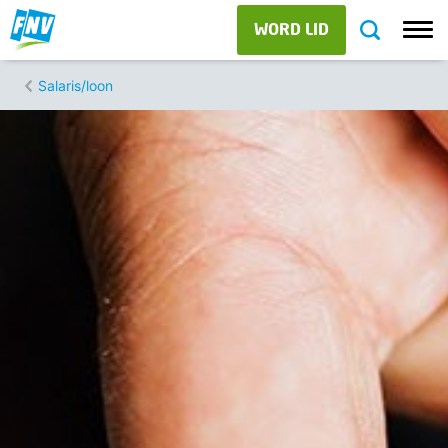
WORD LID
Salaris/loon