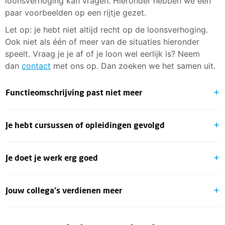
loonsverhoging kan vragen. Hieronder hebben we een
paar voorbeelden op een rijtje gezet.
Let op: je hebt niet altijd recht op de loonsverhoging.
Ook niet als één of meer van de situaties hieronder
speelt. Vraag je je af of je loon wel eerlijk is? Neem
dan
contact
met ons op. Dan zoeken we het samen uit.
Functieomschrijving past niet meer
Het kan zijn dat je meer taken hebt gekregen dan in je
Je hebt cursussen of opleidingen gevolgd
functieomschrijving staat. In dat geval is het tijd voor
een nieuwe waardering van je functie. Krijg je in gesprek
Heb je een cursus of opleiding gevolgd en afgerond in
met je werkgever een herwaardering? Dan val je
Je doet je werk erg goed
jouw vakgebied? Dan kan dit een reden zijn om
misschien in een hogere functieschaal. En daardoor ga
loonsverhoging te vragen.
je meer verdienen.
Kan jij laten zien dat je jouw werk bovengemiddeld
Jouw collega’s verdienen meer
Heb je een cao? Check dan je cao om te zien welke
goed hebt gedaan? Of heb je iets speciaals en
afspraken daarin staan over functieomschrijvingen en
succesvol neergezet? Dan kan je dit als reden gebruiken
Ook als je collega's meer verdienen dan jij, kun je om
loonsverhoging. Zit jij volgens die regels op basis van
om loonsverhoging te vragen.
loonsverhoging vragen. Controleer dan wel dat die