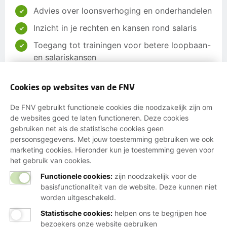
Advies over loonsverhoging en onderhandelen
Inzicht in je rechten en kansen rond salaris
Toegang tot trainingen voor betere loopbaan-
en salariskansen
Gratis hulp bij je belastingaangifte en
toeslagen
Cookies op websites van de FNV
De FNV gebruikt functionele cookies die noodzakelijk zijn om
de websites goed te laten functioneren. Deze cookies
Word lid
gebruiken net als de statistische cookies geen
persoonsgegevens. Met jouw toestemming gebruiken we ook
Of maak een ander lid en verdien een tientje
marketing cookies. Hieronder kun je toestemming geven voor
het gebruik van cookies.
Functionele cookies:
zijn noodzakelijk voor de
basisfunctionaliteit van de website. Deze kunnen niet
Wij helpen je graag
worden uitgeschakeld.
Statistische cookies
:
helpen ons te begrijpen hoe
Bij al je vragen over werk, inkomen en
bezoekers onze website gebruiken