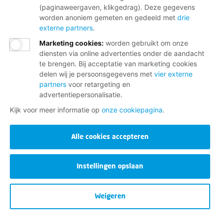
lidmaatschap.
(paginaweergaven, klikgedrag). Deze gegevens
worden anoniem gemeten en gedeeld met
drie
externe partners
.
Neem contact op met de FNV
Marketing cookies
:
worden gebruikt om onze
Vragen over het lidmaatschap
diensten via online advertenties onder de aandacht
te brengen. Bij acceptatie van marketing cookies
Vragen over werk en inkomen
delen wij je persoonsgegevens met
vier externe
Dienstverlening bij jou in de buurt
partners
voor retargeting en
advertentiepersonalisatie.
Meld je aan voor onze nieuwsbrief
Kijk voor meer informatie op
onze cookiepagina
.
Alle cookies accepteren
Instellingen opslaan
Disclaimer
Weigeren
Cookies