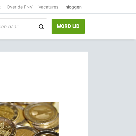
t
Over de FNV
Vacatures
Inloggen
WORD LID