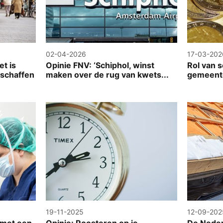
02-04-2026
17-03-202
et is
Opinie FNV: ‘Schiphol, winst
Rol van 
 schaffen
maken over de rug van kwets...
gemeent
19-11-2025
12-09-202