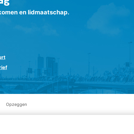
inkomen en lidmaatschap.
urt
ief
Opzeggen