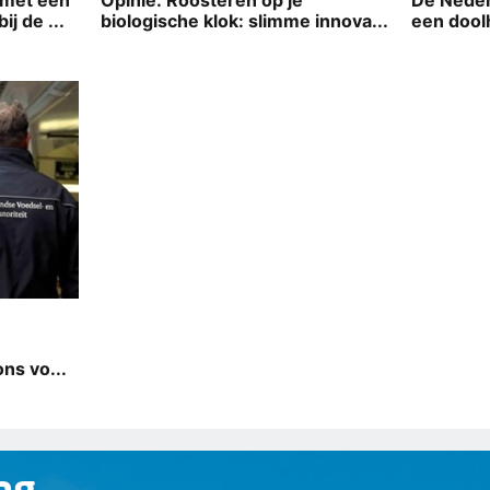
 met een
Opinie: Roosteren op je
De Neder
j de ...
biologische klok: slimme innova...
een dool
ns vo...
ag