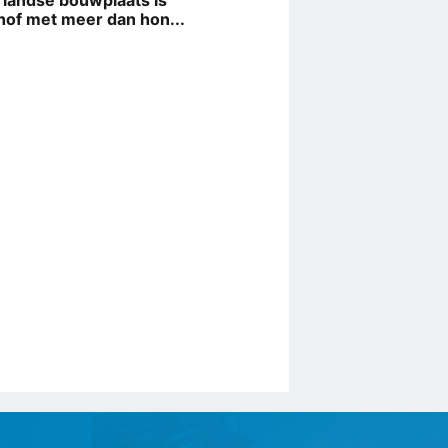
landse bouwplaats is
hof met meer dan hon...