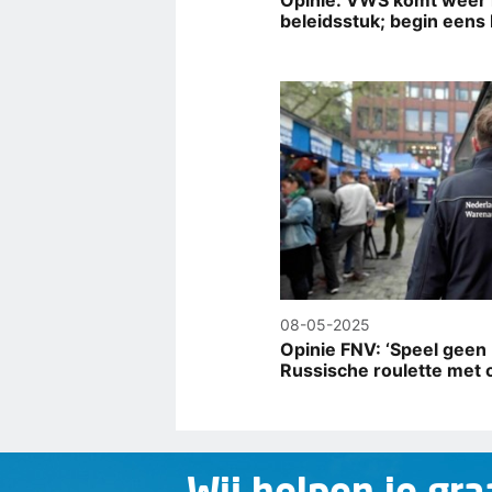
Opinie: VWS komt weer
beleidsstuk; begin eens bi
08-05-2025
Opinie FNV: ‘Speel geen
Russische roulette met o
Wij helpen je gra