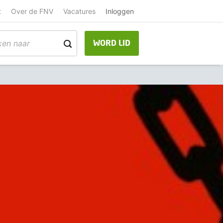
t
Over de FNV
Vacatures
Inloggen
WORD LID