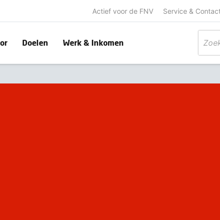
Actief voor de FNV
Service & Contac
or
Doelen
Werk & Inkomen