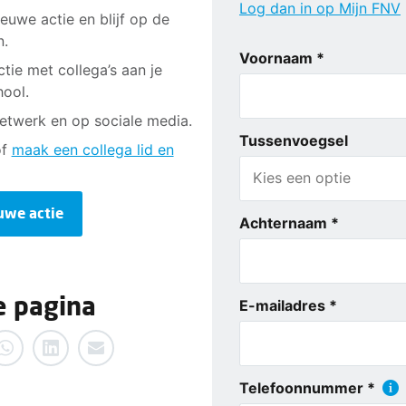
Log dan in op Mijn FNV
euwe actie en blijf op de
n.
Voornaam *
tie met collega’s aan je
hool.
netwerk en op sociale media.
Tussenvoegsel
f
maak een collega lid en
uwe actie
Achternaam *
e pagina
E-mailadres *
Telefoonnummer *