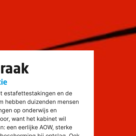
braak
ie
t estafettestakingen en de
Dam hebben duizenden mensen
ingen op onderwijs en
oor, want het kabinet wil
n: een eerlijke AOW, sterke
bescherming bij ontslag. Ook