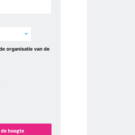
j de organisatie van de
*
 de hoogte