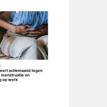
6
eert actiemaand tegen
 menstruatie en
g op werk