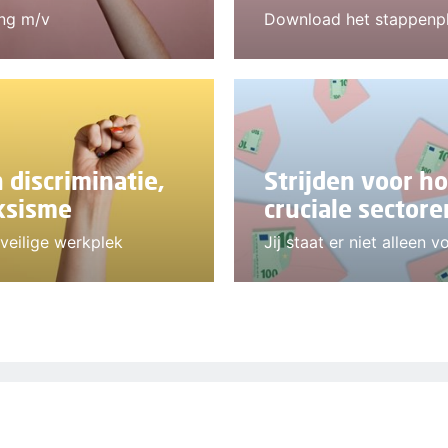
ing m/v
Download het stappenp
 discriminatie,
Strijden voor h
ksisme
cruciale sectore
veilige werkplek
Jij staat er niet alleen v