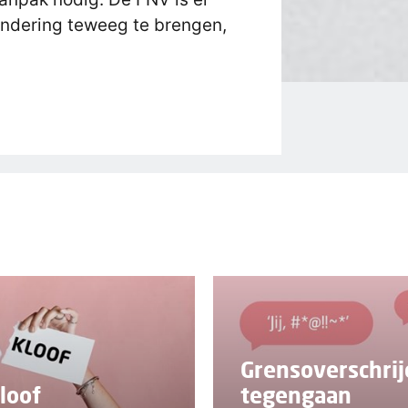
andering teweeg te brengen,
Grensoverschri
loof
tegengaan