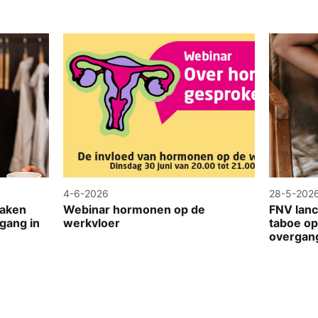
4-6-2026
28-5-202
raken
Webinar hormonen op de
FNV lanc
gang in
werkvloer
taboe op
overgan