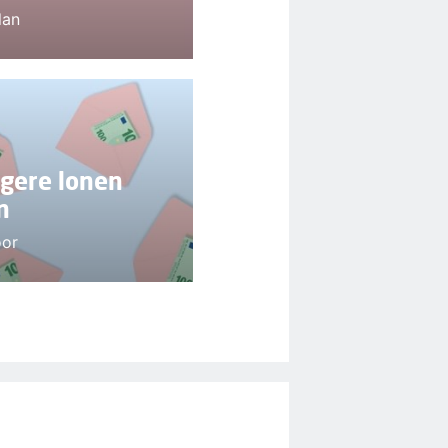
lan
ogere lonen
n
oor